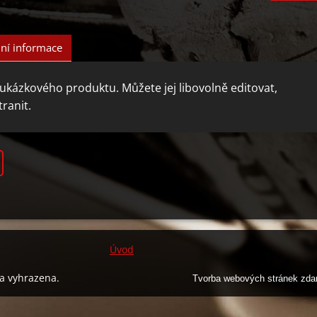
ní informace
 ukázkového produktu. Můžete jej libovolně editovat,
ranit.
Úvod
a vyhrazena.
Tvorba webových stránek zd