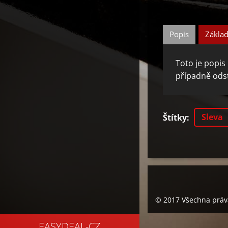
Popis
Základ
Toto je popis
případně odst
Sleva
Štítky
:
© 2017 Všechna práv
EASYDEAL-CZ